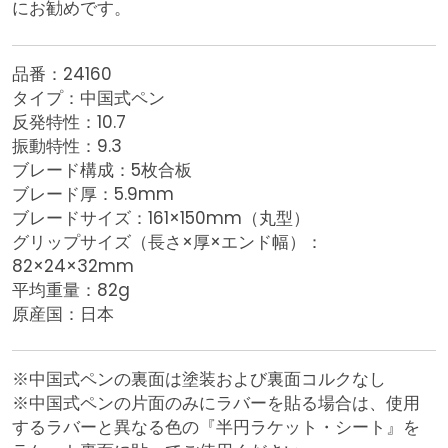
にお勧めです。
品番：24160
タイプ：中国式ペン
反発特性：10.7
振動特性：9.3
ブレード構成：5枚合板
ブレード厚：5.9mm
ブレードサイズ：161×150mm（丸型）
グリップサイズ（長さ×厚×エンド幅）：
82×24×32mm
平均重量：82g
原産国：日本
※中国式ペンの裏面は塗装および裏面コルクなし
※中国式ペンの片面のみにラバーを貼る場合は、使用
するラバーと異なる色の『半円ラケット・シート』を