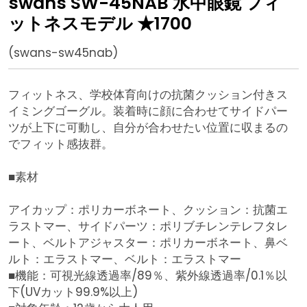
swans SW-45NAB 水中眼鏡 フィ
ットネスモデル ★1700
(swans-sw45nab)
フィットネス、学校体育向けの抗菌クッション付きス
イミングゴーグル。装着時に顔に合わせてサイドパー
ツが上下に可動し、自分が合わせたい位置に収まるの
でフィット感抜群。
■素材
アイカップ：ポリカーボネート、クッション：抗菌エ
ラストマー、サイドパーツ：ポリブチレンテレフタレ
ート、ベルトアジャスター：ポリカーボネート、鼻ベ
ルト：エラストマー、ベルト：エラストマー
■機能：可視光線透過率/89％、紫外線透過率/0.1％以
下(UVカット99.9%以上)