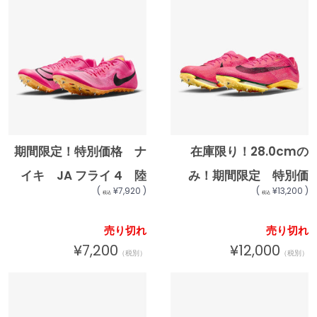
ておりません
600 ★12300 北海
道・沖縄・離島への発送
は行っておりません
期間限定！特別価格 ナ
在庫限り！28.0cmの
イキ JA フライ 4 陸
み！期間限定 特別価
(
¥7,920 )
(
¥13,200 )
税込
税込
上スパイク nike トラ
格！エア ズーム ビクト
ックアンドフィールド ス
リー (オールウェザー専
売り切れ
売り切れ
プリンティング スパイ
用) 陸上スパイク
¥7,200
¥12,000
（税別）
（税別）
ク DR2741-600
CD4385-600
★12000
★18000