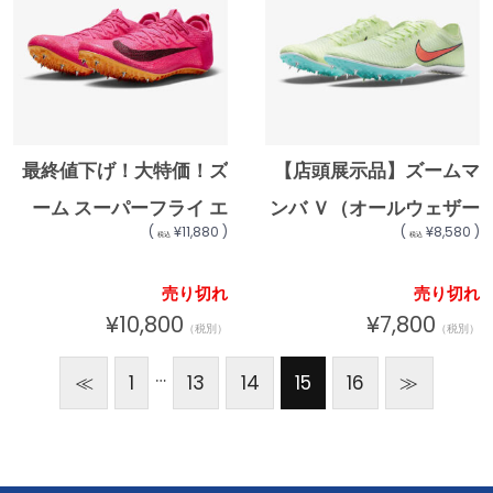
最終値下げ！大特価！ズ
【店頭展示品】ズームマ
ーム スーパーフライ エ
ンバ Ｖ（オールウェザー
(
¥11,880 )
(
¥8,580 )
税込
税込
リート 2 陸上スパイク
専用）AJ1697-700
(オールウェザー専
★12000
売り切れ
売り切れ
用)★16500
¥10,800
¥7,800
（税別）
（税別）
…
≪
1
13
14
15
16
≫