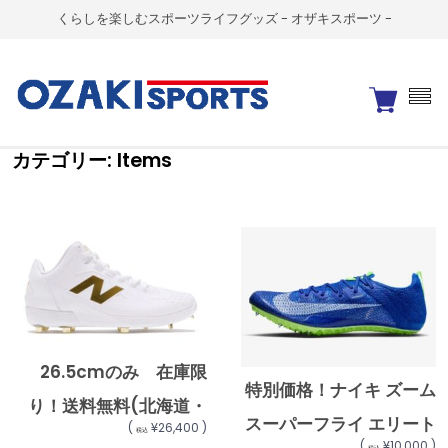
くらしを楽しむスポーツライフグッズ - オザキスポーツ -
カテゴリー:
Items
26.5cmのみ 在庫限
特別価格！ナイキ ズーム
り！送料無料(北海道・
スーパーフライ エリート
(
¥26,400 )
税込
沖縄・離島は送料別
(
¥10,000 )
税込