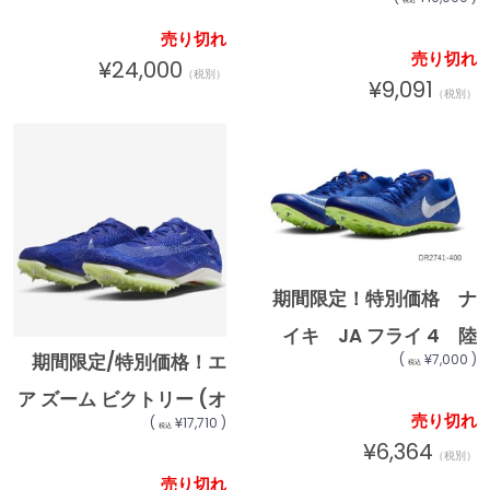
2 CD4382-400 陸上
途) 大谷翔平選手モデ
売り切れ
スパイク ★20600 北
売り切れ
ル ニューバランス
¥24,000
（税別）
海道・沖縄・離島への発
¥9,091
（税別）
newbalance 野球
送は行っておりません
金具スパイク シグネチ
ャーコレクション
Ohtani v1 Metal WT1
MSHOWT1 ★24000
期間限定！特別価格 ナ
イキ JA フライ 4 陸
期間限定/特別価格！エ
(
¥7,000 )
税込
上スパイク nike トラ
ア ズーム ビクトリー (オ
ックアンドフィールド ス
売り切れ
(
¥17,710 )
税込
ールウェザー専用) 陸
プリンティング スパイ
¥6,364
（税別）
上スパイク CD-
ク DR2741-400
売り切れ