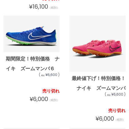
4385 400★24600
¥16,100
★12300 北海道・沖
（税別）
縄・離島への発送は行っ
ておりません
期間限定！特別価格 ナ
イキ ズームマンバ６
(
¥6,600 )
税込
陸上スパイク nike ト
最終値下げ！特別価格！
ラックアンドフィールド
ナイキ ズームマンバ
売り切れ
(
¥6,600 )
税込
ディスタンス スパイク
６ 陸上スパイク
¥6,000
（税別）
DR2733-400
nike トラックアンドフ
売り切れ
★12300 北海道・沖
ィールド ディスタンス
¥6,000
（税別）
縄・離島への発送は行っ
スパイク DR2733-